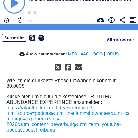
00:00
Subscribe
All episodes
›
Audio herunterladen:
MP3
|
AAC
|
OGG
|
OPUS
Wie ich die dunkelste Phase umwandeln konnte in
80.000€
Klicke hier, um die für die kostenlose TRUTHFUL
ABUNDANCE EXPERIENCE anzumelden:
https://rafaelbettencourt.de/experience?
utm_source=podcast&utm_medium=shownotes&utm_ca
mpaign=experience-july-
2026&utm_content=bewerbung&utm_term=youtube-
podcast-beschreibung