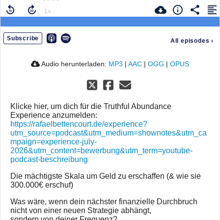
Subscribe
All episodes
›
Audio herunterladen:
MP3
|
AAC
|
OGG
|
OPUS
Klicke hier, um dich für die Truthful Abundance
Experience anzumelden:
https://rafaelbettencourt.de/experience?
utm_source=podcast&utm_medium=shownotes&utm_ca
mpaign=experience-july-
2026&utm_content=bewerbung&utm_term=youtube-
podcast-beschreibung
Die mächtigste Skala um Geld zu erschaffen (& wie sie
300.000€ erschuf)
Was wäre, wenn dein nächster finanzielle Durchbruch
nicht von einer neuen Strategie abhängt,
sondern von deiner Frequenz?