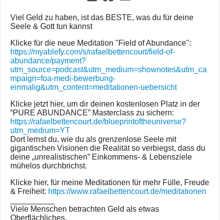
Viel Geld zu haben, ist das BESTE, was du für deine
Seele & Gott tun kannst
Klicke für die neue Meditation "Field of Abundance":
https://myablefy.com/s/rafaelbettencourt/field-of-
abundance/payment?
utm_source=podcast&utm_medium=shownotes&utm_ca
mpaign=foa-medi-bewerbung-
einmalig&utm_content=meditationen-uebersicht
Klicke jetzt hier, um dir deinen kostenlosen Platz in der
“PURE ABUNDANCE” Masterclass zu sichern:
https://rafaelbettencourt.de/blueprintoftheuniverse?
utm_medium=YT
Dort lernst du, wie du als grenzenlose Seele mit
gigantischen Visionen die Realität so verbiegst, dass du
deine „unrealistischen” Einkommens- & Lebensziele
mühelos durchbrichst.
Klicke hier, für meine Meditationen für mehr Fülle, Freude
& Freiheit:
https://www.rafaelbettencourt.de/meditationen
__________
Viele Menschen betrachten Geld als etwas
Oberflächliches.