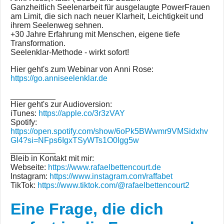
Ganzheitlich Seelenarbeit für ausgelaugte PowerFrauen
am Limit, die sich nach neuer Klarheit, Leichtigkeit und
ihrem Seelenweg sehnen.
+30 Jahre Erfahrung mit Menschen, eigene tiefe
Transformation.
Seelenklar-Methode - wirkt sofort!
Hier geht's zum Webinar von Anni Rose:
https://go.anniseelenklar.de
__________
Hier geht's zur Audioversion:
iTunes:
https://apple.co/3r3zVAY
Spotify:
https://open.spotify.com/show/6oPk5BWwmr9VMSidxhv
Gl4?si=NFps6IgxTSyWTs1O0lgg5w
__________
Bleib in Kontakt mit mir:
Webseite:
https://www.rafaelbettencourt.de
Instagram:
https://www.instagram.com/raffabet
TikTok:
https://www.tiktok.com/@rafaelbettencourt2
Eine Frage, die dich