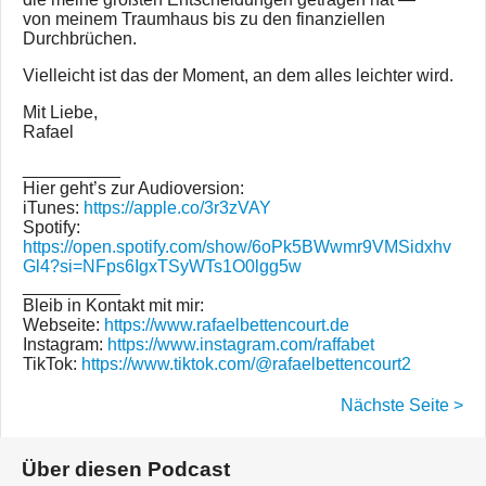
von meinem Traumhaus bis zu den finanziellen
Durchbrüchen.
Vielleicht ist das der Moment, an dem alles leichter wird.
Mit Liebe,
Rafael
__________
Hier geht’s zur Audioversion:
iTunes:
https://apple.co/3r3zVAY
Spotify:
https://open.spotify.com/show/6oPk5BWwmr9VMSidxhv
Gl4?si=NFps6IgxTSyWTs1O0lgg5w
__________
Bleib in Kontakt mit mir:
Webseite:
https://www.rafaelbettencourt.de
Instagram:
https://www.instagram.com/raffabet
TikTok:
https://www.tiktok.com/@rafaelbettencourt2
Nächste Seite >
Über diesen Podcast