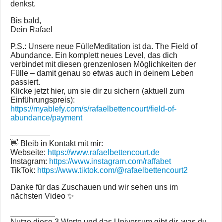
denkst.
Bis bald,
Dein Rafael
P.S.: Unsere neue FülleMeditation ist da. The Field of
Abundance. Ein komplett neues Level, das dich
verbindet mit diesen grenzenlosen Möglichkeiten der
Fülle – damit genau so etwas auch in deinem Leben
passiert.
Klicke jetzt hier, um sie dir zu sichern (aktuell zum
Einführungspreis):
https://myablefy.com/s/rafaelbettencourt/field-of-
abundance/payment
—————
👋 Bleib in Kontakt mit mir:
Webseite:
https://www.rafaelbettencourt.de
Instagram:
https://www.instagram.com/raffabet
TikTok:
https://www.tiktok.com/@rafaelbettencourt2
Danke für das Zuschauen und wir sehen uns im
nächsten Video ✨
__________
Nutze diese 3 Worte und das Universum gibt dir, was du