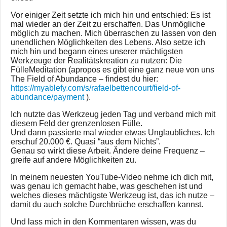
Vor einiger Zeit setzte ich mich hin und entschied: Es ist
mal wieder an der Zeit zu erschaffen. Das Unmögliche
möglich zu machen. Mich überraschen zu lassen von den
unendlichen Möglichkeiten des Lebens. Also setze ich
mich hin und begann eines unserer mächtigsten
Werkzeuge der Realitätskreation zu nutzen: Die
FülleMeditation (apropos es gibt eine ganz neue von uns
The Field of Abundance – findest du hier:
https://myablefy.com/s/rafaelbettencourt/field-of-
abundance/payment
).
Ich nutzte das Werkzeug jeden Tag und verband mich mit
diesem Feld der grenzenlosen Fülle.
Und dann passierte mal wieder etwas Unglaubliches. Ich
erschuf 20.000 €. Quasi “aus dem Nichts”.
Genau so wirkt diese Arbeit. Ändere deine Frequenz –
greife auf andere Möglichkeiten zu.
In meinem neuesten YouTube-Video nehme ich dich mit,
was genau ich gemacht habe, was geschehen ist und
welches dieses mächtigste Werkzeug ist, das ich nutze –
damit du auch solche Durchbrüche erschaffen kannst.
Und lass mich in den Kommentaren wissen, was du