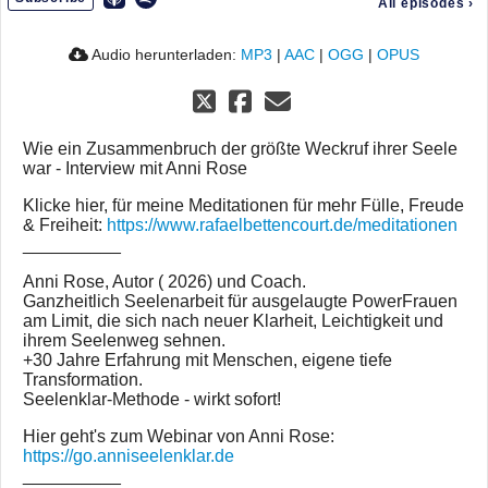
All episodes
›
Audio herunterladen:
MP3
|
AAC
|
OGG
|
OPUS
Wie ein Zusammenbruch der größte Weckruf ihrer Seele
war - Interview mit Anni Rose
Klicke hier, für meine Meditationen für mehr Fülle, Freude
& Freiheit:
https://www.rafaelbettencourt.de/meditationen
__________
Anni Rose, Autor ( 2026) und Coach.
Ganzheitlich Seelenarbeit für ausgelaugte PowerFrauen
am Limit, die sich nach neuer Klarheit, Leichtigkeit und
ihrem Seelenweg sehnen.
+30 Jahre Erfahrung mit Menschen, eigene tiefe
Transformation.
Seelenklar-Methode - wirkt sofort!
Hier geht's zum Webinar von Anni Rose:
https://go.anniseelenklar.de
__________