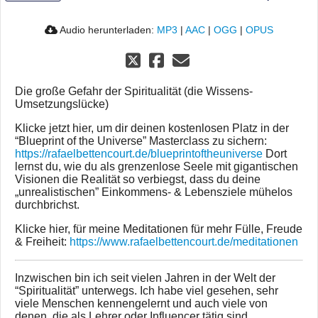
Audio herunterladen:
MP3
|
AAC
|
OGG
|
OPUS
Die große Gefahr der Spiritualität (die Wissens-
Umsetzungslücke)
Klicke jetzt hier, um dir deinen kostenlosen Platz in der
“Blueprint of the Universe” Masterclass zu sichern:
https://rafaelbettencourt.de/blueprintoftheuniverse
Dort
lernst du, wie du als grenzenlose Seele mit gigantischen
Visionen die Realität so verbiegst, dass du deine
„unrealistischen” Einkommens- & Lebensziele mühelos
durchbrichst.
Klicke hier, für meine Meditationen für mehr Fülle, Freude
& Freiheit:
https://www.rafaelbettencourt.de/meditationen
Inzwischen bin ich seit vielen Jahren in der Welt der
“Spiritualität” unterwegs. Ich habe viel gesehen, sehr
viele Menschen kennengelernt und auch viele von
denen, die als Lehrer oder Influencer tätig sind.