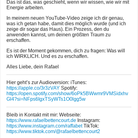
Das ist das, was geschieht, wenn wir wissen, wie wir mit
Energie arbeiten.
In meinem neuen YouTube-Video zeige ich dir genau,
was ich getan habe, damit dies möglich wurde (und ich
zeige dir sogar das Haus). Ein Prozess, den du
anwenden kannst, um deinen größten Traum zu
erschaffen.
Es ist der Moment gekommen, dich zu fragen: Was will
ich WIRKLICH. Und es zu erschaffen.
Alles Liebe, dein Rafael
Hier geht’s zur Audioversion: iTunes:
https://apple.co/3r3zVAY
Spotify:
https://open.spotify.com/show/6oPk5BWwmr9VMSidxhv
Gl4?si=NFps6IgxTSyWTs1O0lgg5w
Bleib in Kontakt mit mir: Webseite:
https://www.rafaelbettencourt.de
Instagram:
https://www.instagram.com/raffabet
TikTok:
https://www.tiktok.com/@rafaelbettencourt2