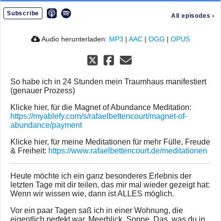
Subscribe
All episodes
›
Audio herunterladen:
MP3
|
AAC
|
OGG
|
OPUS
So habe ich in 24 Stunden mein Traumhaus manifestiert
(genauer Prozess)
Klicke hier, für die Magnet of Abundance Meditation:
https://myablefy.com/s/rafaelbettencourt/magnet-of-
abundance/payment
Klicke hier, für meine Meditationen für mehr Fülle, Freude
& Freiheit:
https://www.rafaelbettencourt.de/meditationen
Heute möchte ich ein ganz besonderes Erlebnis der
letzten Tage mit dir teilen, das mir mal wieder gezeigt hat:
Wenn wir wissen wie, dann ist ALLES möglich.
Vor ein paar Tagen saß ich in einer Wohnung, die
eigentlich perfekt war. Meerblick. Sonne. Das, was du in