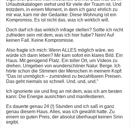
Urlaubskatalogen siehst und für viele der Traum ist. Und
trotzdem, in einem Moment, in dem ich ganz ehrlich zu
mir war, kam mir der Gedanke: Diese Wohnung ist ein
Kompromiss. Es ist nicht das, was ich wirklich will.
Doch darf ich das wirklich infrage stellen? Sollte ich nicht
zufrieden sein mit dem, was ich hier habe? Nein! Auf
keinen Fall. Keine Kompromisse.
Also fragte ich mich: Wenn ALLES möglich wäre, wo
würde ich dann leben? Mir kam sofort ein klares Bild. Ein
Haus. Mit genügend Platz. Ein toller Ort, um Videos zu
drehen. Umgeben von wunderschöner Natur. Berge. Ich
hörte schon die Stimmen der Menschen in meinem Kopf:
“Das ist unmöglich – zumindest zu bezahlbaren Preisen.
Das geht niemals so schnell. Und, und, und.”
Ich ignorierte sie und fing an mit dem, was ich am besten
kann: Die Energie ausrichten und manifestieren.
Es dauerte genau 24 (!) Stunden und ich saß in ganz
genau diesem Haus. Alles, was ich gewählt hatte. Zu
einem so guten Preis, der absolut überhaupt keinen Sinn
ergibt.